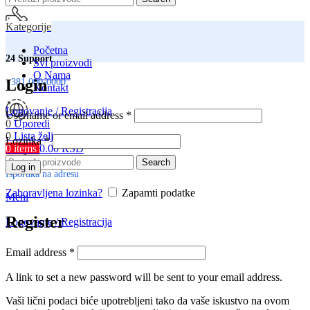
Kategorije
Početna
24 Support
Svi proizvodi
O Nama
Login
+381 000-0000
Kontakt
Logovanje / Registracija
Username or email address
*
0
Uporedi
0
Lista želja
Lozinka
*
0
items
0.00
RSD
Srbija
Search
Log in
Isporuka na adresu
Zaboravljena lozinka?
Zapamti podatke
Meni
Register
Logovanje / Registracija
Email address
*
A link to set a new password will be sent to your email address.
Vaši lični podaci biće upotrebljeni tako da vaše iskustvo na ovom