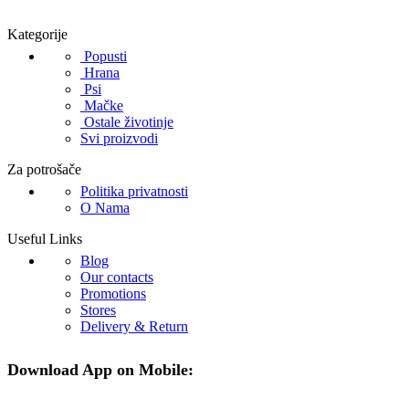
Kategorije
Popusti
Hrana
Psi
Mačke
Ostale životinje
Svi proizvodi
Za potrošače
Politika privatnosti
O Nama
Useful Links
Blog
Our contacts
Promotions
Stores
Delivery & Return
Download App on Mobile: