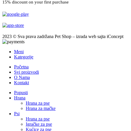
15% discount on your first purchase
2023 © Sva prava zadržana Pet Shop – izrada web sajta iConcept
Meni
Kategorije
Početna
Svi proizvodi
O Nama
Kontakt
Popusti
Hrana
Hrana za pse
Hrana za mačke
Psi
Hrana za pse
Igračke za pse
Kućice za pse