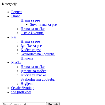
Kategorije
Popusti
Hrana
Hrana za pse
Suva hrana za pse
Hrana za mačke
Ostale životinje
Psi
Hrana za pse
Igračke za pse
Kućice za pse
Svakodnevna upotreba
Higijena
Mačke
Hrana za mačke
Igračke za mačke
Kućice za mačke
Svakodnevna upotreba
Higijena
Ostale životinje
Svi proizvodi
Search