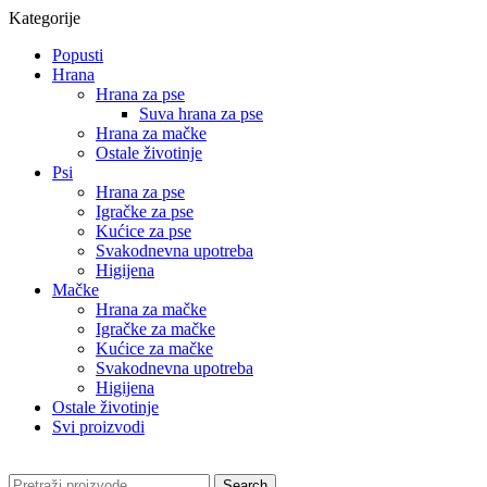
Kategorije
Popusti
Hrana
Hrana za pse
Suva hrana za pse
Hrana za mačke
Ostale životinje
Psi
Hrana za pse
Igračke za pse
Kućice za pse
Svakodnevna upotreba
Higijena
Mačke
Hrana za mačke
Igračke za mačke
Kućice za mačke
Svakodnevna upotreba
Higijena
Ostale životinje
Svi proizvodi
Search