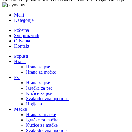
Meni
Kategorije
Početna
Svi proizvodi
O Nama
Kontakt
Popusti
Hrana
Hrana za pse
Hrana za mačke
Psi
Hrana za pse
Igračke za pse
Kućice za pse
Svakodnevna upotreba
Higijena
Mačke
Hrana za mačke
Igračke za mačke
Kućice za mačke
Svakodnevna upotreba