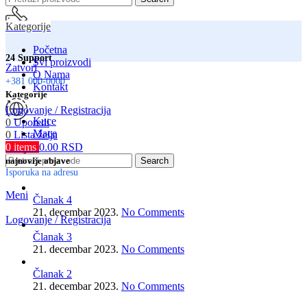
Kategorije
Početna
24 Support
Svi proizvodi
Zatvori
O Nama
+381 000-0000
Kontakt
Kategorije
Logovanje / Registracija
Kuce
0
Uporedi
Mace
0
Lista želja
0
items
0.00
RSD
Srbija
najnovije objave
Search
Isporuka na adresu
Meni
Članak 4
21. decembar 2023.
No Comments
Logovanje / Registracija
Članak 3
21. decembar 2023.
No Comments
Članak 2
21. decembar 2023.
No Comments