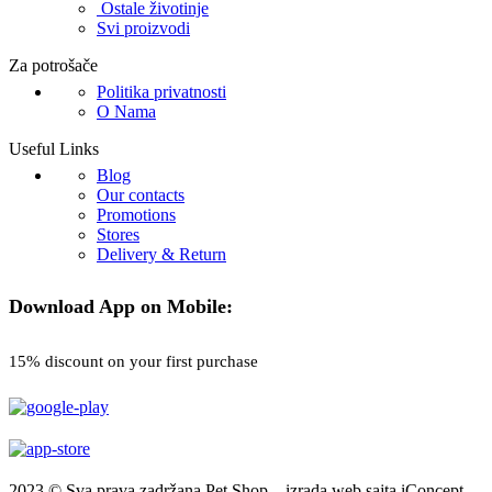
Ostale životinje
Svi proizvodi
Za potrošače
Politika privatnosti
O Nama
Useful Links
Blog
Our contacts
Promotions
Stores
Delivery & Return
Download App on Mobile:
15% discount on your first purchase
2023 © Sva prava zadržana Pet Shop – izrada web sajta iConcept