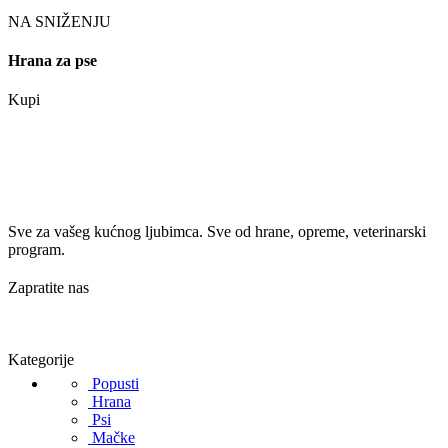
NA SNIŽENJU
Hrana za pse
Kupi
Sve za vašeg kućnog ljubimca. Sve od hrane, opreme, veterinarski
program.
Zapratite nas
Kategorije
Popusti
Hrana
Psi
Mačke