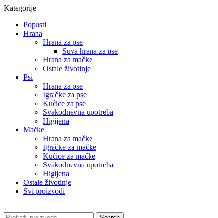
Kategorije
Popusti
Hrana
Hrana za pse
Suva hrana za pse
Hrana za mačke
Ostale životinje
Psi
Hrana za pse
Igračke za pse
Kućice za pse
Svakodnevna upotreba
Higijena
Mačke
Hrana za mačke
Igračke za mačke
Kućice za mačke
Svakodnevna upotreba
Higijena
Ostale životinje
Svi proizvodi
Search