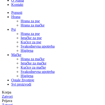
O Nama
Kontakt
Popusti
Hrana
Hrana za pse
Hrana za mačke
Psi
Hrana za pse
Igračke za pse
Kućice za pse
Svakodnevna upotreba
Higijena
Mačke
Hrana za mačke
Igračke za mačke
Kućice za mačke
Svakodnevna upotreba
Higijena
Ostale životinje
Svi proizvodi
Korpa
Zatvori
Prijava
Zatvori