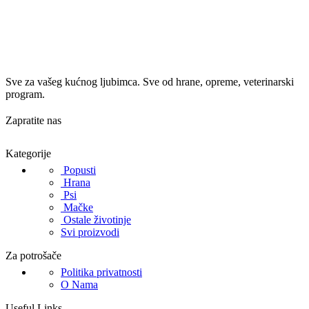
Sve za vašeg kućnog ljubimca. Sve od hrane, opreme, veterinarski
program.
Zapratite nas
Kategorije
Popusti
Hrana
Psi
Mačke
Ostale životinje
Svi proizvodi
Za potrošače
Politika privatnosti
O Nama
Useful Links