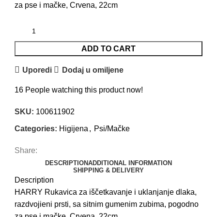
za pse i mačke, Crvena, 22cm
ADD TO CART
Uporedi
Dodaj u omiljene
16
People watching this product now!
SKU:
100611902
Categories:
Higijena
,
Psi/Mačke
Share:
DESCRIPTION
ADDITIONAL INFORMATION
SHIPPING & DELIVERY
Description
HARRY Rukavica za iščetkavanje i uklanjanje dlaka,
razdvojieni prsti, sa sitnim gumenim zubima, pogodno
za pse i mačke, Crvena, 22cm