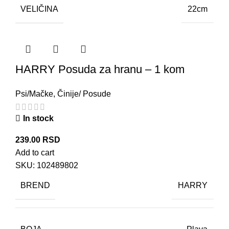
VELIČINA
22cm
HARRY Posuda za hranu – 1 kom
Psi/Mačke
,
Činije/ Posude
In stock
239.00
RSD
Add to cart
SKU:
102489802
BREND
HARRY