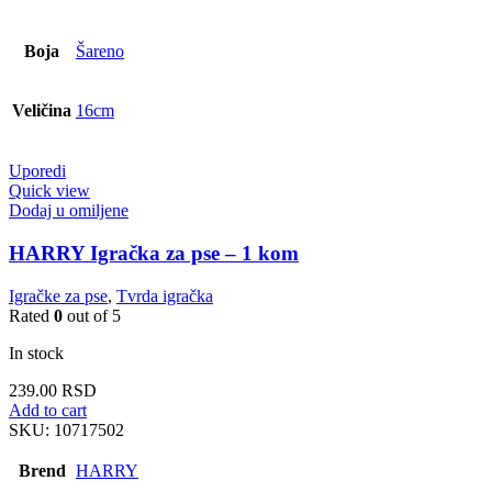
Boja
Šareno
Veličina
16cm
Uporedi
Quick view
Dodaj u omiljene
HARRY Igračka za pse – 1 kom
Igračke za pse
,
Tvrda igračka
Rated
0
out of 5
In stock
239.00
RSD
Add to cart
SKU:
10717502
Brend
HARRY