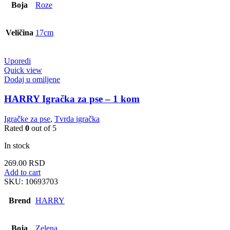
Boja
Roze
Veličina
17cm
Uporedi
Quick view
Dodaj u omiljene
HARRY Igračka za pse – 1 kom
Igračke za pse
,
Tvrda igračka
Rated
0
out of 5
In stock
269.00
RSD
Add to cart
SKU:
10693703
Brend
HARRY
Boja
Zelena