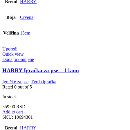
Brend
HARRY
Boja
Crvena
Veličina
13cm
Uporedi
Quick view
Dodaj u omiljene
HARRY Igračka za pse – 1 kom
Igračke za pse
,
Tvrda igračka
Rated
0
out of 5
In stock
359.00
RSD
Add to cart
SKU:
10694301
Brend
HARRY