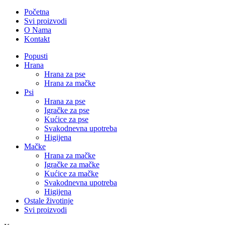
Početna
Svi proizvodi
O Nama
Kontakt
Popusti
Hrana
Hrana za pse
Hrana za mačke
Psi
Hrana za pse
Igračke za pse
Kućice za pse
Svakodnevna upotreba
Higijena
Mačke
Hrana za mačke
Igračke za mačke
Kućice za mačke
Svakodnevna upotreba
Higijena
Ostale životinje
Svi proizvodi