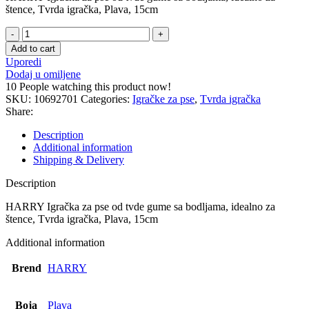
štence, Tvrda igračka, Plava, 15cm
HARRY
Igračka
Add to cart
za
Uporedi
pse
Dodaj u omiljene
-
10
People watching this product now!
1
SKU:
10692701
Categories:
Igračke za pse
,
Tvrda igračka
kom
Share:
quantity
Description
Additional information
Shipping & Delivery
Description
HARRY Igračka za pse od tvde gume sa bodljama, idealno za
štence, Tvrda igračka, Plava, 15cm
Additional information
Brend
HARRY
Boja
Plava