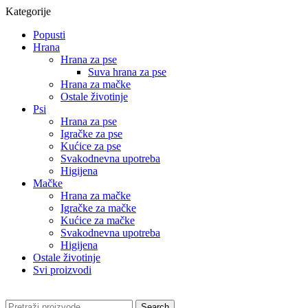
Kategorije
Popusti
Hrana
Hrana za pse
Suva hrana za pse
Hrana za mačke
Ostale životinje
Psi
Hrana za pse
Igračke za pse
Kućice za pse
Svakodnevna upotreba
Higijena
Mačke
Hrana za mačke
Igračke za mačke
Kućice za mačke
Svakodnevna upotreba
Higijena
Ostale životinje
Svi proizvodi
Search