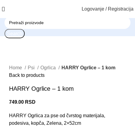
Logovanje / Registracija
Search
Click to enlarge
Home
Psi
Ogrlica
HARRY Ogrlice – 1 kom
Back to products
HARRY Ogrlice – 1 kom
749.00
RSD
HARRY Ogrlica za pse od čvrstog materijala,
podesiva, kopča, Zelena, 2×52cm