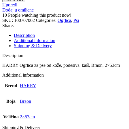
-
Uporedi
1
Dodaj u omiljene
kom
10
People watching this product now!
quantity
SKU:
100707002
Categories:
Ogrlica
,
Psi
Share:
Description
Additional information
Shipping & Delivery
Description
HARRY Ogrlica za pse od kože, podesiva, kaiš, Braon, 2×53cm
Additional information
Brend
HARRY
Boja
Braon
Veličina
2×53cm
Shipping & Delivery