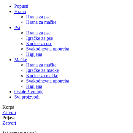
Popusti
Hrana
Hrana za pse
Hrana za mačke
Psi
Hrana za pse
Igračke za pse
Kućice za pse
Svakodnevna upotreba
Higijena
Mačke
Hrana za mačke
Igračke za mačke
Kućice za mačke
Svakodnevna upotreba
Higijena
Ostale životinje
Svi proizvodi
Korpa
Zatvori
Prijava
Zatvori