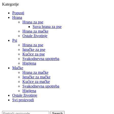
Kategorije
Popusti
Hrana
Hrana za pse
Suva hrana za pse
Hrana za mačke
Ostale životinje
Psi
Hrana za pse
Igračke za pse
Kućice za pse
Svakodnevna upotreba
Higijena
Mačke
Hrana za mačke
Igračke za mačke
Kućice za mačke
Svakodnevna upotreba
Higijena
Ostale životinje
Svi proizvodi
Search