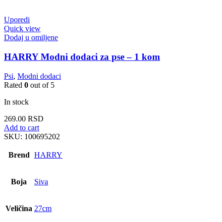
Uporedi
Quick view
Dodaj u omiljene
HARRY Modni dodaci za pse – 1 kom
Psi
,
Modni dodaci
Rated
0
out of 5
In stock
269.00
RSD
Add to cart
SKU:
100695202
Brend
HARRY
Boja
Siva
Veličina
27cm