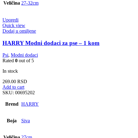
Veličina
27-32cm
Uporedi
Quick view
Dodaj u omiljene
HARRY Modni dodaci za pse – 1 kom
Psi
,
Modni dodaci
Rated
0
out of 5
In stock
269.00
RSD
Add to cart
SKU:
00695202
Brend
HARRY
Boja
Siva
Veličina
27cm