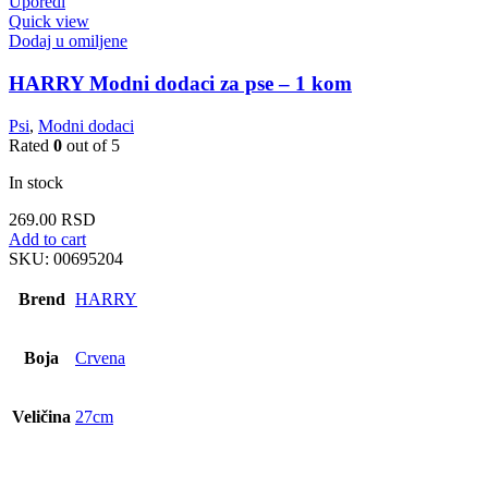
Uporedi
Quick view
Dodaj u omiljene
HARRY Modni dodaci za pse – 1 kom
Psi
,
Modni dodaci
Rated
0
out of 5
In stock
269.00
RSD
Add to cart
SKU:
00695204
Brend
HARRY
Boja
Crvena
Veličina
27cm