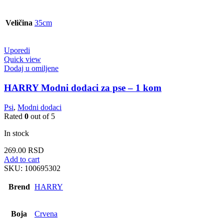
Veličina
35cm
Uporedi
Quick view
Dodaj u omiljene
HARRY Modni dodaci za pse – 1 kom
Psi
,
Modni dodaci
Rated
0
out of 5
In stock
269.00
RSD
Add to cart
SKU:
100695302
Brend
HARRY
Boja
Crvena