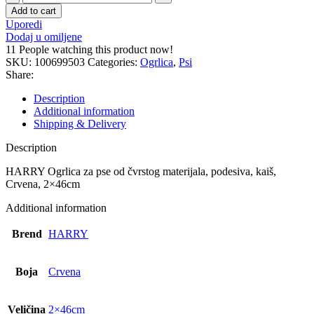
Ogrlice
Add to cart
-
Uporedi
1
Dodaj u omiljene
kom
11
People watching this product now!
quantity
SKU:
100699503
Categories:
Ogrlica
,
Psi
Share:
Description
Additional information
Shipping & Delivery
Description
HARRY Ogrlica za pse od čvrstog materijala, podesiva, kaiš,
Crvena, 2×46cm
Additional information
Brend
HARRY
Boja
Crvena
Veličina
2×46cm