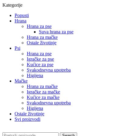
Kategorije
Popusti
Hrana
Hrana za pse
Suva hrana za pse
Hrana za mačke
Ostale životinje
Psi
Hrana za pse
Igračke za pse
Kućice za pse
Svakodnevna upotreba
Higijena
Mačke
Hrana za mačke
Igračke za mačke
Kućice za mačke
Svakodnevna upotreba
Higijena
Ostale životinje
Svi proizvodi
Search