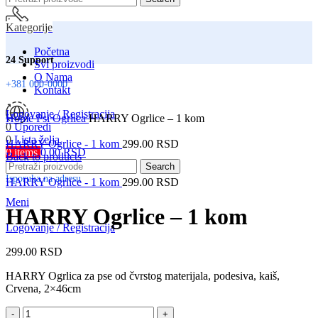
Kategorije
Početna
24 Support
Svi proizvodi
O Nama
+381 000-0000
Kontakt
Click to enlarge
Logovanje / Registracija
Home
Psi
Ogrlica
HARRY Ogrlice – 1 kom
0
Uporedi
0
Lista želja
HARRY Ogrlice - 1 kom
299.00
RSD
0
items
0.00
RSD
Srbija
Back to products
Search
Isporuka na adresu
HARRY Ogrlice - 1 kom
299.00
RSD
Meni
HARRY Ogrlice – 1 kom
Logovanje / Registracija
299.00
RSD
HARRY Ogrlica za pse od čvrstog materijala, podesiva, kaiš,
Crvena, 2×46cm
HARRY