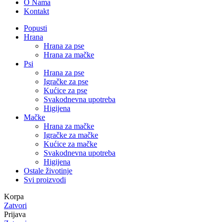
O Nama
Kontakt
Popusti
Hrana
Hrana za pse
Hrana za mačke
Psi
Hrana za pse
Igračke za pse
Kućice za pse
Svakodnevna upotreba
Higijena
Mačke
Hrana za mačke
Igračke za mačke
Kućice za mačke
Svakodnevna upotreba
Higijena
Ostale životinje
Svi proizvodi
Korpa
Zatvori
Prijava