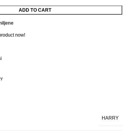
ADD TO CART
iljene
product now!
i
RY
HARRY