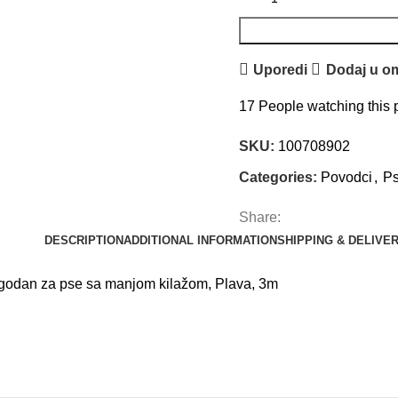
Uporedi
Dodaj u om
17
People watching this 
SKU:
100708902
Categories:
Povodci
,
Ps
Share:
DESCRIPTION
ADDITIONAL INFORMATION
SHIPPING & DELIVE
ogodan za pse sa manjom kilažom, Plava, 3m