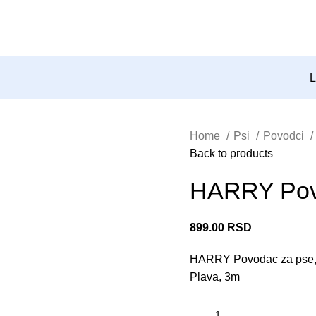
L
Home
Psi
Povodci
Back to products
HARRY Povo
899.00
RSD
HARRY Povodac za pse, f
Plava, 3m