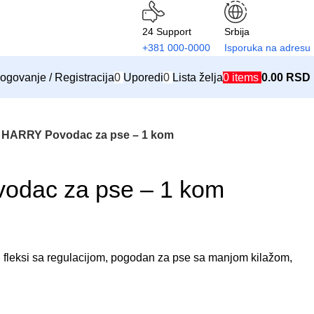
24 Support
Srbija
+381 000-0000
Isporuka na adresu
ogovanje / Registracija
0
Uporedi
0
Lista želja
0
items
0.00
RSD
HARRY Povodac za pse – 1 kom
dac za pse – 1 kom
leksi sa regulacijom, pogodan za pse sa manjom kilažom,