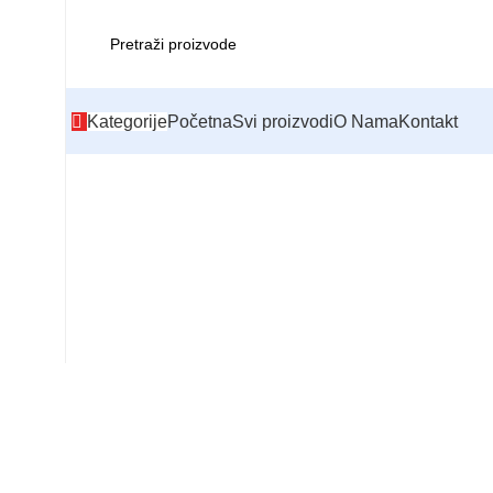
Kategorije
Početna
Svi proizvodi
O Nama
Kontakt
Click to enlarge