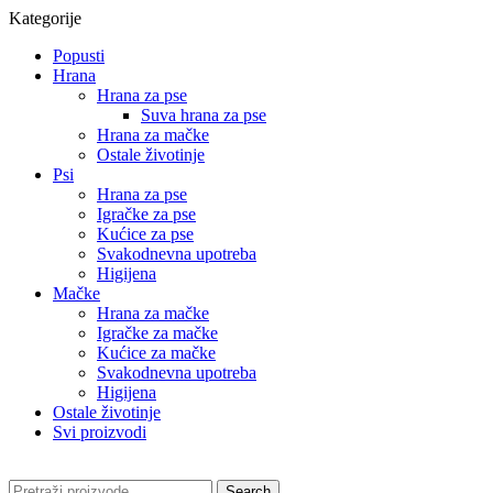
Kategorije
Popusti
Hrana
Hrana za pse
Suva hrana za pse
Hrana za mačke
Ostale životinje
Psi
Hrana za pse
Igračke za pse
Kućice za pse
Svakodnevna upotreba
Higijena
Mačke
Hrana za mačke
Igračke za mačke
Kućice za mačke
Svakodnevna upotreba
Higijena
Ostale životinje
Svi proizvodi
Search