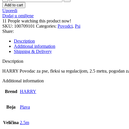
Povodac
Add to cart
za
Uporedi
pse
Dodaj u omiljene
-
11
People watching this product now!
1
SKU:
100709101
Categories:
Povodci
,
Psi
kom
Share:
quantity
Description
Additional information
Shipping & Delivery
Description
HARRY Povodac za pse, fleksi sa regulacijom, 2.5 metra, pogodan z
Additional information
Brend
HARRY
Boja
Plava
Veličina
2.5m