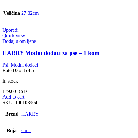
Veličina
27-32cm
Uporedi
Quick view
Dodaj u omiljene
HARRY Modni dodaci za pse – 1 kom
Psi
,
Modni dodaci
Rated
0
out of 5
In stock
179.00
RSD
Add to cart
SKU:
100103904
Brend
HARRY
Boja
Crna