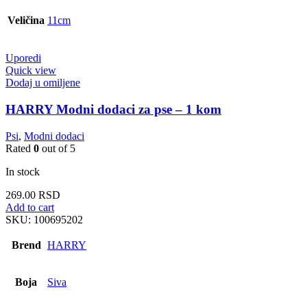
Veličina
11cm
Uporedi
Quick view
Dodaj u omiljene
HARRY Modni dodaci za pse – 1 kom
Psi
,
Modni dodaci
Rated
0
out of 5
In stock
269.00
RSD
Add to cart
SKU:
100695202
Brend
HARRY
Boja
Siva