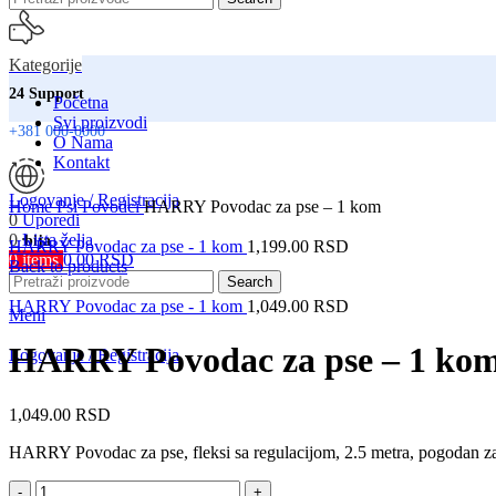
Kategorije
24 Support
Početna
Svi proizvodi
+381 000-0000
O Nama
Kontakt
Click to enlarge
Logovanje / Registracija
Home
Psi
Povodci
HARRY Povodac za pse – 1 kom
0
Uporedi
0
Lista želja
Srbija
HARRY Povodac za pse - 1 kom
1,199.00
RSD
0
items
0.00
RSD
Back to products
Isporuka na adresu
Search
HARRY Povodac za pse - 1 kom
1,049.00
RSD
Meni
HARRY Povodac za pse – 1 ko
Logovanje / Registracija
1,049.00
RSD
HARRY Povodac za pse, fleksi sa regulacijom, 2.5 metra, pogodan z
HARRY