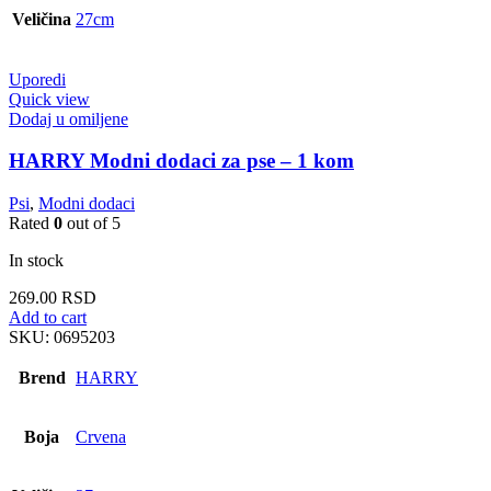
Veličina
27cm
Uporedi
Quick view
Dodaj u omiljene
HARRY Modni dodaci za pse – 1 kom
Psi
,
Modni dodaci
Rated
0
out of 5
In stock
269.00
RSD
Add to cart
SKU:
0695203
Brend
HARRY
Boja
Crvena