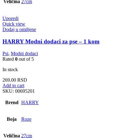
Veličina
27cm
Uporedi
Quick view
Dodaj u omiljene
HARRY Modni dodaci za pse – 1 kom
Psi
,
Modni dodaci
Rated
0
out of 5
In stock
269.00
RSD
Add to cart
SKU:
00695201
Brend
HARRY
Boja
Roze
Veličina
27cm