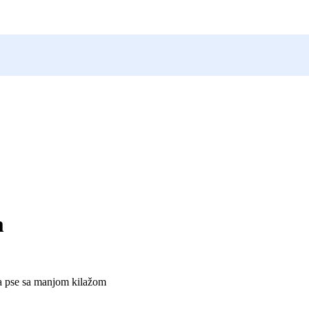
m
a pse sa manjom kilažom