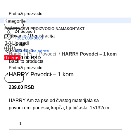
Kategorije
Search
POČETNA
SVI PROIZVODI
O NAMA
KONTAKT
24 Support
Logovanje / Registracija
+381 000-0000
0
Uporedi
Srbija
Click to enlarge
0
Lista želja
Isporuka na adresu
Home
Psi
Povodci
HARRY Povodci – 1 kom
0
items
0.00
RSD
Meni
Back to products
Logovanje / Registracija
HARRY Povodci – 1 kom
Search
239.00
RSD
HARRY Am za pse od čvrstog materijala sa
povodcem, podesiv, kopča, Ljubičasta, 1×132cm