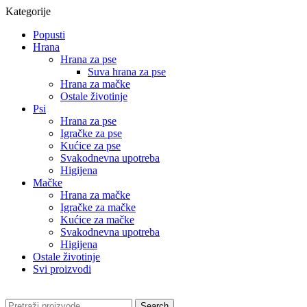
Kategorije
Popusti
Hrana
Hrana za pse
Suva hrana za pse
Hrana za mačke
Ostale životinje
Psi
Hrana za pse
Igračke za pse
Kućice za pse
Svakodnevna upotreba
Higijena
Mačke
Hrana za mačke
Igračke za mačke
Kućice za mačke
Svakodnevna upotreba
Higijena
Ostale životinje
Svi proizvodi
Search