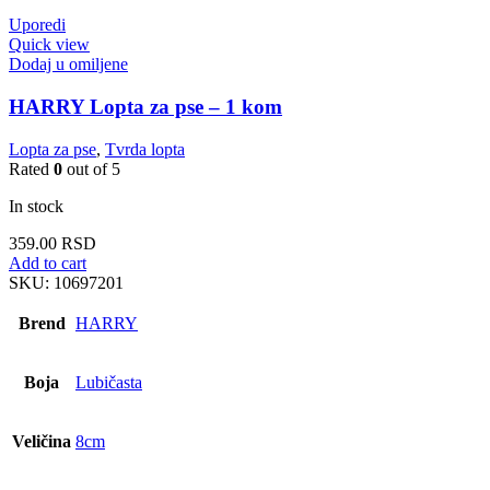
Uporedi
Quick view
Dodaj u omiljene
HARRY Lopta za pse – 1 kom
Lopta za pse
,
Tvrda lopta
Rated
0
out of 5
In stock
359.00
RSD
Add to cart
SKU:
10697201
Brend
HARRY
Boja
Lubičasta
Veličina
8cm