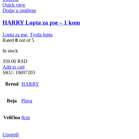
Quick view
Dodaj u omiljene
HARRY Lopta za pse – 1 kom
Lopta za pse
,
Tvrda lopta
Rated
0
out of 5
In stock
359.00
RSD
Add to cart
SKU:
10697203
Brend
HARRY
Boja
Plava
Veličina
8cm
Uporedi