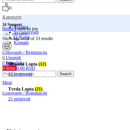
Kategorije
24 Support
Početna
Home
Lopta za pse
Svi proizvodi
+381 000-0000
O Nama
Showing 1–12 of 33 results
Kontakt
Logovanje / Registracija
0
Uporedi
0
Lista želja
Srbija
Mekana Lopta
(12)
0
items
0.00
RSD
Isporuka na adresu
12 proizvoda
Search
Meni
Tvrda Lopta
(21)
Logovanje / Registracija
21 proizvod