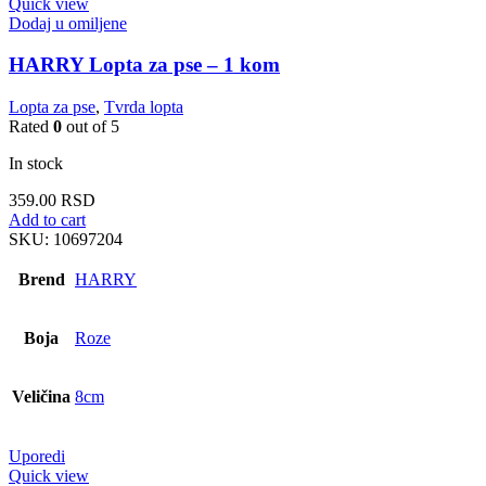
Quick view
Dodaj u omiljene
HARRY Lopta za pse – 1 kom
Lopta za pse
,
Tvrda lopta
Rated
0
out of 5
In stock
359.00
RSD
Add to cart
SKU:
10697204
Brend
HARRY
Boja
Roze
Veličina
8cm
Uporedi
Quick view