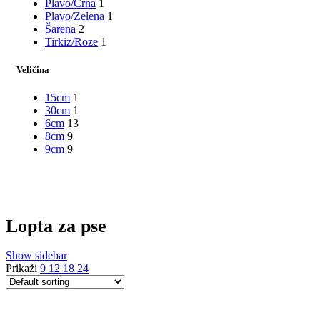
Plavo/Crna
1
Plavo/Zelena
1
Šarena
2
Tirkiz/Roze
1
Veličina
15cm
1
30cm
1
6cm
13
8cm
9
9cm
9
Lopta za pse
Show sidebar
Prikaži
9
12
18
24