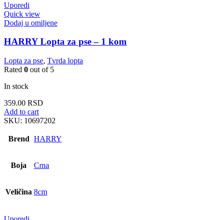
Uporedi
Quick view
Dodaj u omiljene
HARRY Lopta za pse – 1 kom
Lopta za pse
,
Tvrda lopta
Rated
0
out of 5
In stock
359.00
RSD
Add to cart
SKU:
10697202
Brend
HARRY
Boja
Crna
Veličina
8cm
Uporedi