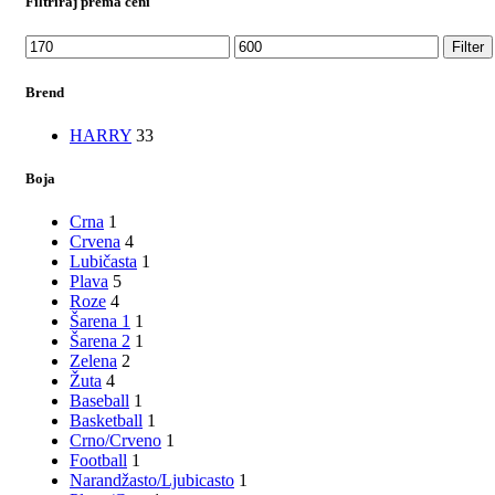
Filtriraj prema ceni
Min
Max
Filter
price
price
Brend
HARRY
33
Boja
Crna
1
Crvena
4
Lubičasta
1
Plava
5
Roze
4
Šarena 1
1
Šarena 2
1
Zelena
2
Žuta
4
Baseball
1
Basketball
1
Crno/Crveno
1
Football
1
Narandžasto/Ljubicasto
1