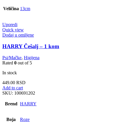
Veličina
13cm
Uporedi
Quick view
Dodaj u omiljene
HARRY Češalj – 1 kom
Psi/Mačke
,
Higijena
Rated
0
out of 5
In stock
449.00
RSD
Add to cart
SKU:
100691202
Brend
HARRY
Boja
Roze