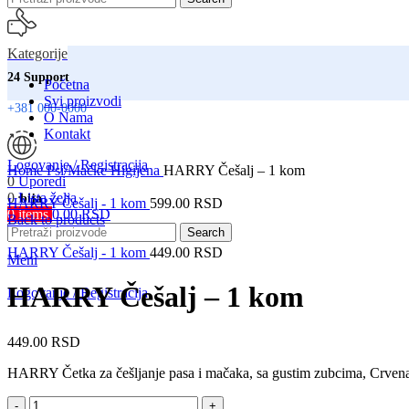
Kategorije
24 Support
Početna
Svi proizvodi
+381 000-0000
O Nama
Kontakt
Click to enlarge
Logovanje / Registracija
Home
Psi/Mačke
Higijena
HARRY Češalj – 1 kom
0
Uporedi
0
Lista želja
Srbija
HARRY Češalj - 1 kom
599.00
RSD
0
items
0.00
RSD
Back to products
Isporuka na adresu
Search
HARRY Češalj - 1 kom
449.00
RSD
Meni
HARRY Češalj – 1 kom
Logovanje / Registracija
449.00
RSD
HARRY Četka za češljanje pasa i mačaka, sa gustim zubcima, Crven
HARRY