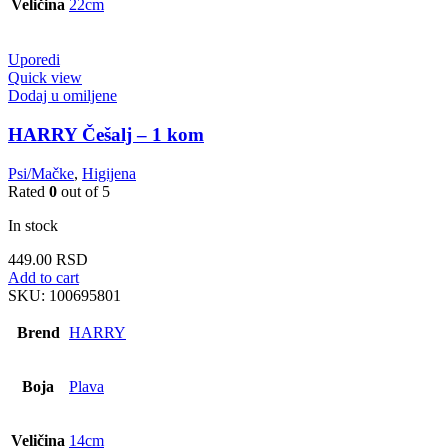
Veličina
22cm
Uporedi
Quick view
Dodaj u omiljene
HARRY Češalj – 1 kom
Psi/Mačke
,
Higijena
Rated
0
out of 5
In stock
449.00
RSD
Add to cart
SKU:
100695801
Brend
HARRY
Boja
Plava
Veličina
14cm