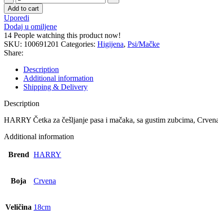
Češalj
Add to cart
-
Uporedi
1
Dodaj u omiljene
kom
14
People watching this product now!
quantity
SKU:
100691201
Categories:
Higijena
,
Psi/Mačke
Share:
Description
Additional information
Shipping & Delivery
Description
HARRY Četka za češljanje pasa i mačaka, sa gustim zubcima, Crven
Additional information
Brend
HARRY
Boja
Crvena
Veličina
18cm