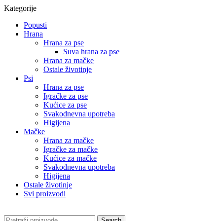
Kategorije
Popusti
Hrana
Hrana za pse
Suva hrana za pse
Hrana za mačke
Ostale životinje
Psi
Hrana za pse
Igračke za pse
Kućice za pse
Svakodnevna upotreba
Higijena
Mačke
Hrana za mačke
Igračke za mačke
Kućice za mačke
Svakodnevna upotreba
Higijena
Ostale životinje
Svi proizvodi
Search