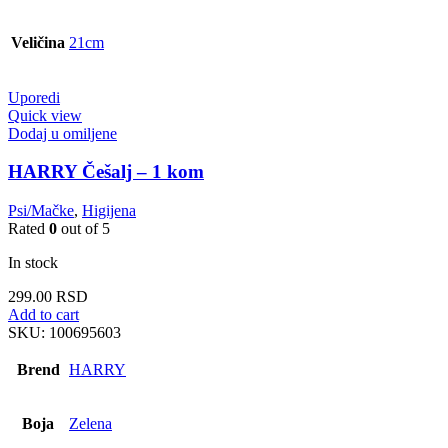
Veličina
21cm
Uporedi
Quick view
Dodaj u omiljene
HARRY Češalj – 1 kom
Psi/Mačke
,
Higijena
Rated
0
out of 5
In stock
299.00
RSD
Add to cart
SKU:
100695603
Brend
HARRY
Boja
Zelena