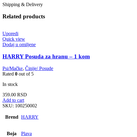
Shipping & Delivery
Related products
Uporedi
Quick view
Dodaj u omiljene
HARRY Posuda za hranu – 1 kom
Psi/Mačke
,
Činije/ Posude
Rated
0
out of 5
In stock
359.00
RSD
Add to cart
SKU:
100250002
Brend
HARRY
Boja
Plava