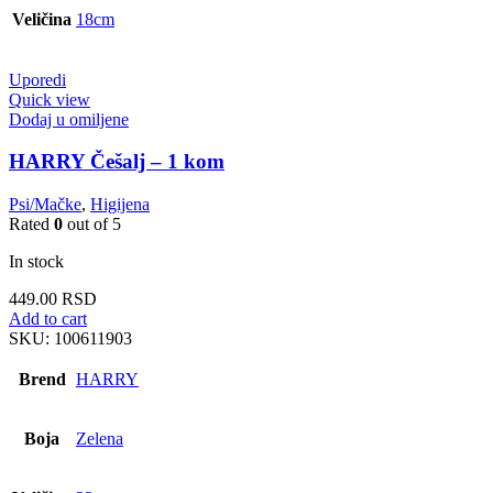
Veličina
18cm
Uporedi
Quick view
Dodaj u omiljene
HARRY Češalj – 1 kom
Psi/Mačke
,
Higijena
Rated
0
out of 5
In stock
449.00
RSD
Add to cart
SKU:
100611903
Brend
HARRY
Boja
Zelena