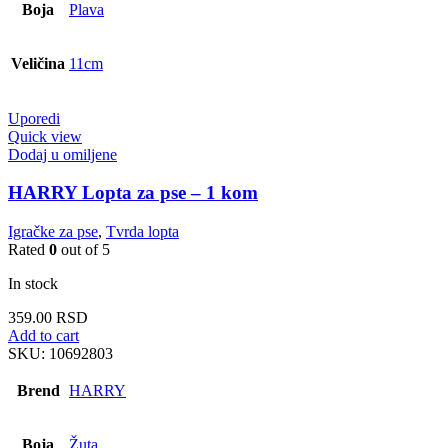
Boja
Plava
Veličina
11cm
Uporedi
Quick view
Dodaj u omiljene
HARRY Lopta za pse – 1 kom
Igračke za pse
,
Tvrda lopta
Rated
0
out of 5
In stock
359.00
RSD
Add to cart
SKU:
10692803
Brend
HARRY
Boja
Žuta