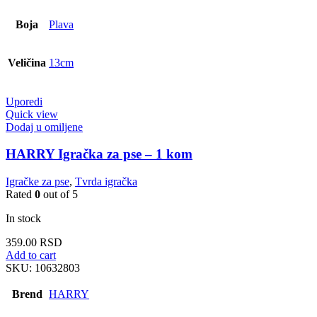
Boja
Plava
Veličina
13cm
Uporedi
Quick view
Dodaj u omiljene
HARRY Igračka za pse – 1 kom
Igračke za pse
,
Tvrda igračka
Rated
0
out of 5
In stock
359.00
RSD
Add to cart
SKU:
10632803
Brend
HARRY