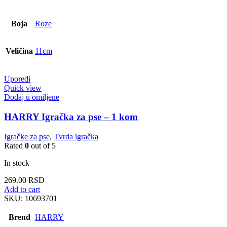
Boja
Roze
Veličina
11cm
Uporedi
Quick view
Dodaj u omiljene
HARRY Igračka za pse – 1 kom
Igračke za pse
,
Tvrda igračka
Rated
0
out of 5
In stock
269.00
RSD
Add to cart
SKU:
10693701
Brend
HARRY