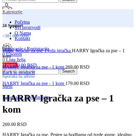
Kategorije
Početna
24 Support
Svi proizvodi
O Nama
+381 000-0000
Kontakt
Click to enlarge
Logovanje / Registracija
Home
Igračke za pse
Tvrda igračka
HARRY Igračka za pse – 1
0
Uporedi
kom
0
Lista želja
0
items
0.00
RSD
Srbija
HARRY Igračka za pse - 1 kom
269.00
RSD
Search
Back to products
Isporuka na adresu
HARRY Igračka za pse - 1 kom
179.00
RSD
Meni
HARRY Igračka za pse – 1
Logovanje / Registracija
kom
269.00
RSD
HARRY Igračka za pse, Prsten sa bodljama od tvrde gume, idealno