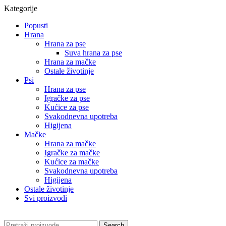
Kategorije
Popusti
Hrana
Hrana za pse
Suva hrana za pse
Hrana za mačke
Ostale životinje
Psi
Hrana za pse
Igračke za pse
Kućice za pse
Svakodnevna upotreba
Higijena
Mačke
Hrana za mačke
Igračke za mačke
Kućice za mačke
Svakodnevna upotreba
Higijena
Ostale životinje
Svi proizvodi
Search