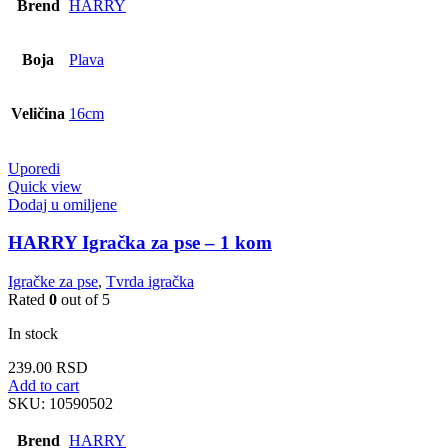
Brend
HARRY
Boja
Plava
Veličina
16cm
Uporedi
Quick view
Dodaj u omiljene
HARRY Igračka za pse – 1 kom
Igračke za pse
,
Tvrda igračka
Rated
0
out of 5
In stock
239.00
RSD
Add to cart
SKU:
10590502
Brend
HARRY