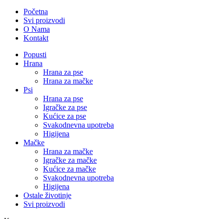
Početna
Svi proizvodi
O Nama
Kontakt
Popusti
Hrana
Hrana za pse
Hrana za mačke
Psi
Hrana za pse
Igračke za pse
Kućice za pse
Svakodnevna upotreba
Higijena
Mačke
Hrana za mačke
Igračke za mačke
Kućice za mačke
Svakodnevna upotreba
Higijena
Ostale životinje
Svi proizvodi