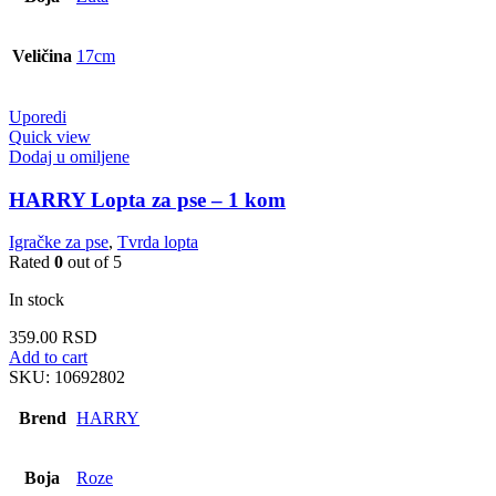
Veličina
17cm
Uporedi
Quick view
Dodaj u omiljene
HARRY Lopta za pse – 1 kom
Igračke za pse
,
Tvrda lopta
Rated
0
out of 5
In stock
359.00
RSD
Add to cart
SKU:
10692802
Brend
HARRY
Boja
Roze