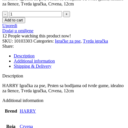
za štence, Tvrda igračka, Crvena, 12cm
HARRY
Igračka
Add to cart
za
Uporedi
pse
Dodaj u omiljene
-
12
People watching this product now!
1
SKU:
10103303
Categories:
Igračke za pse
,
Tvrda igračka
kom
Share:
quantity
Description
Additional information
Shipping & Delivery
Description
HARRY Igračka za pse, Prsten sa bodljama od tvrde gume, idealno
za štence, Tvrda igračka, Crvena, 12cm
Additional information
Brend
HARRY
Boja
Crvena