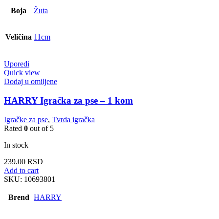
Boja
Žuta
Veličina
11cm
Uporedi
Quick view
Dodaj u omiljene
HARRY Igračka za pse – 1 kom
Igračke za pse
,
Tvrda igračka
Rated
0
out of 5
In stock
239.00
RSD
Add to cart
SKU:
10693801
Brend
HARRY