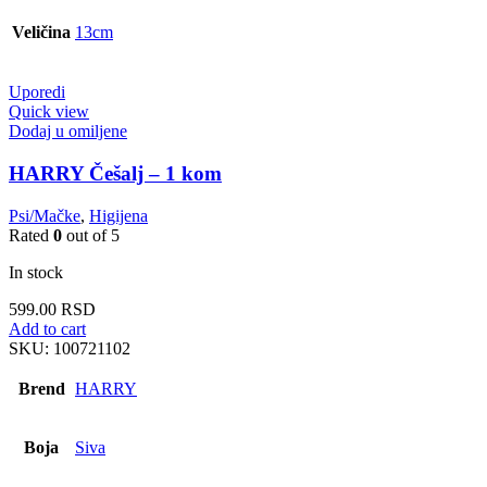
Veličina
13cm
Uporedi
Quick view
Dodaj u omiljene
HARRY Češalj – 1 kom
Psi/Mačke
,
Higijena
Rated
0
out of 5
In stock
599.00
RSD
Add to cart
SKU:
100721102
Brend
HARRY
Boja
Siva