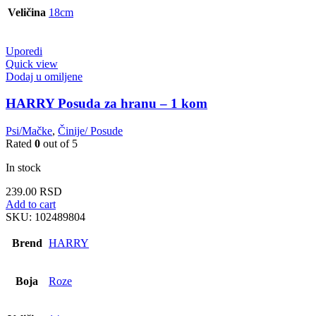
Veličina
18cm
Uporedi
Quick view
Dodaj u omiljene
HARRY Posuda za hranu – 1 kom
Psi/Mačke
,
Činije/ Posude
Rated
0
out of 5
In stock
239.00
RSD
Add to cart
SKU:
102489804
Brend
HARRY
Boja
Roze