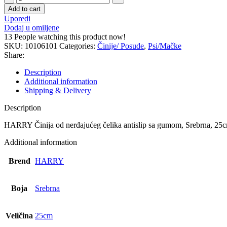
Posuda
Add to cart
za
Uporedi
hranu
Dodaj u omiljene
-
13
People watching this product now!
1
SKU:
10106101
Categories:
Činije/ Posude
,
Psi/Mačke
kom
Share:
quantity
Description
Additional information
Shipping & Delivery
Description
HARRY Činija od nerđajućeg čelika antislip sa gumom, Srebrna, 25
Additional information
Brend
HARRY
Boja
Srebrna
Veličina
25cm