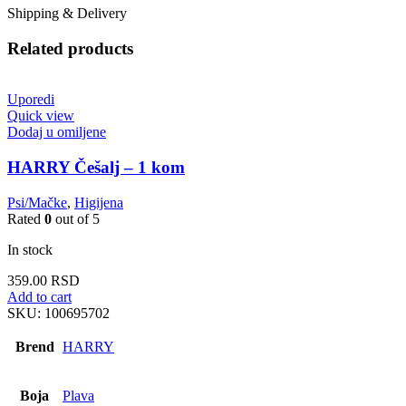
Shipping & Delivery
Related products
Uporedi
Quick view
Dodaj u omiljene
HARRY Češalj – 1 kom
Psi/Mačke
,
Higijena
Rated
0
out of 5
In stock
359.00
RSD
Add to cart
SKU:
100695702
Brend
HARRY
Boja
Plava