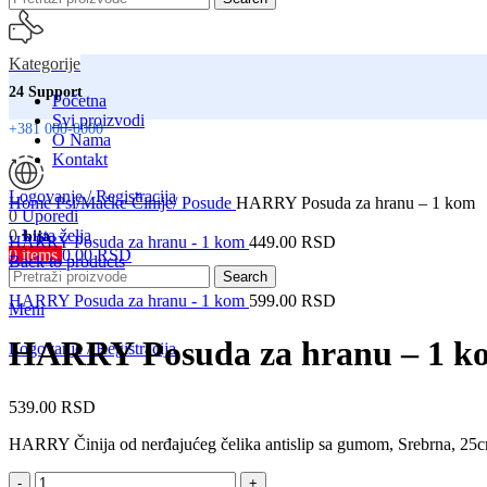
Kategorije
24 Support
Početna
Svi proizvodi
+381 000-0000
O Nama
Kontakt
Click to enlarge
Logovanje / Registracija
Home
Psi/Mačke
Činije/ Posude
HARRY Posuda za hranu – 1 kom
0
Uporedi
0
Lista želja
Srbija
HARRY Posuda za hranu - 1 kom
449.00
RSD
0
items
0.00
RSD
Back to products
Isporuka na adresu
Search
HARRY Posuda za hranu - 1 kom
599.00
RSD
Meni
HARRY Posuda za hranu – 1 k
Logovanje / Registracija
539.00
RSD
HARRY Činija od nerđajućeg čelika antislip sa gumom, Srebrna, 25
HARRY