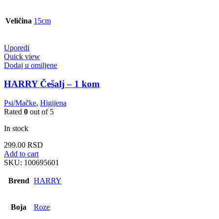
Veličina
15cm
Uporedi
Quick view
Dodaj u omiljene
HARRY Češalj – 1 kom
Psi/Mačke
,
Higijena
Rated
0
out of 5
In stock
299.00
RSD
Add to cart
SKU:
100695601
Brend
HARRY
Boja
Roze