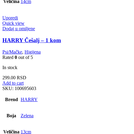
Veličina
14cm
Uporedi
Quick view
Dodaj u omiljene
HARRY Češalj – 1 kom
Psi/Mačke
,
Higijena
Rated
0
out of 5
In stock
299.00
RSD
Add to cart
SKU:
100695603
Brend
HARRY
Boja
Zelena
Veličina
13cm