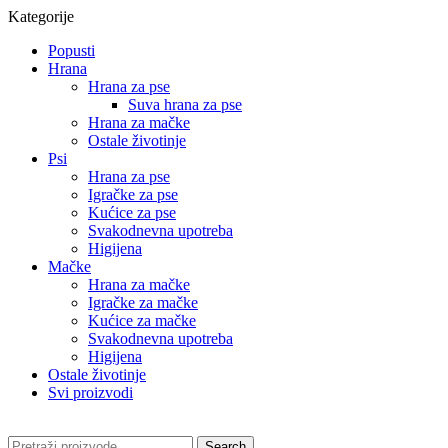
Kategorije
Popusti
Hrana
Hrana za pse
Suva hrana za pse
Hrana za mačke
Ostale životinje
Psi
Hrana za pse
Igračke za pse
Kućice za pse
Svakodnevna upotreba
Higijena
Mačke
Hrana za mačke
Igračke za mačke
Kućice za mačke
Svakodnevna upotreba
Higijena
Ostale životinje
Svi proizvodi
Search