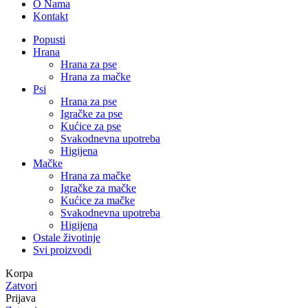
O Nama
Kontakt
Popusti
Hrana
Hrana za pse
Hrana za mačke
Psi
Hrana za pse
Igračke za pse
Kućice za pse
Svakodnevna upotreba
Higijena
Mačke
Hrana za mačke
Igračke za mačke
Kućice za mačke
Svakodnevna upotreba
Higijena
Ostale životinje
Svi proizvodi
Korpa
Zatvori
Prijava