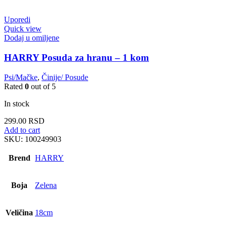
Uporedi
Quick view
Dodaj u omiljene
HARRY Posuda za hranu – 1 kom
Psi/Mačke
,
Činije/ Posude
Rated
0
out of 5
In stock
299.00
RSD
Add to cart
SKU:
100249903
Brend
HARRY
Boja
Zelena
Veličina
18cm