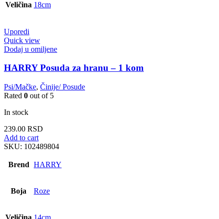
Veličina
18cm
Uporedi
Quick view
Dodaj u omiljene
HARRY Posuda za hranu – 1 kom
Psi/Mačke
,
Činije/ Posude
Rated
0
out of 5
In stock
239.00
RSD
Add to cart
SKU:
102489804
Brend
HARRY
Boja
Roze
Veličina
14cm