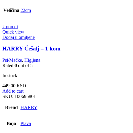
Veličina
22cm
Uporedi
Quick view
Dodaj u omiljene
HARRY Češalj – 1 kom
Psi/Mačke
,
Higijena
Rated
0
out of 5
In stock
449.00
RSD
Add to cart
SKU:
100695801
Brend
HARRY
Boja
Plava