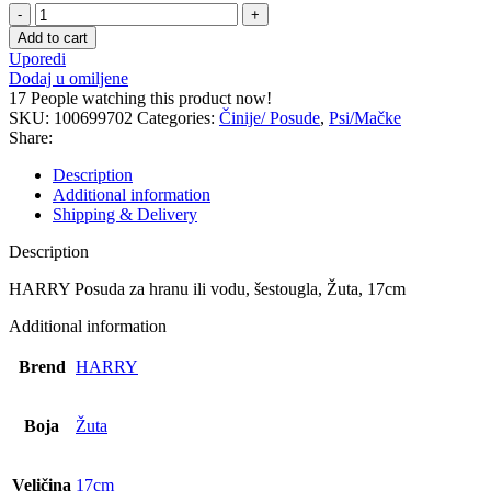
HARRY
Posuda
Add to cart
za
Uporedi
hranu
Dodaj u omiljene
-
17
People watching this product now!
1
SKU:
100699702
Categories:
Činije/ Posude
,
Psi/Mačke
kom
Share:
quantity
Description
Additional information
Shipping & Delivery
Description
HARRY Posuda za hranu ili vodu, šestougla, Žuta, 17cm
Additional information
Brend
HARRY
Boja
Žuta
Veličina
17cm