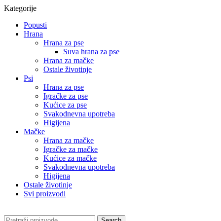
Kategorije
Popusti
Hrana
Hrana za pse
Suva hrana za pse
Hrana za mačke
Ostale životinje
Psi
Hrana za pse
Igračke za pse
Kućice za pse
Svakodnevna upotreba
Higijena
Mačke
Hrana za mačke
Igračke za mačke
Kućice za mačke
Svakodnevna upotreba
Higijena
Ostale životinje
Svi proizvodi
Search