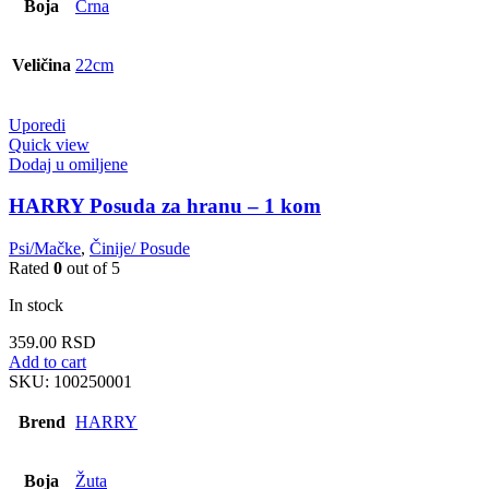
Boja
Crna
Veličina
22cm
Uporedi
Quick view
Dodaj u omiljene
HARRY Posuda za hranu – 1 kom
Psi/Mačke
,
Činije/ Posude
Rated
0
out of 5
In stock
359.00
RSD
Add to cart
SKU:
100250001
Brend
HARRY
Boja
Žuta