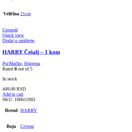
Veličina
21cm
Uporedi
Quick view
Dodaj u omiljene
HARRY Češalj – 1 kom
Psi/Mačke
,
Higijena
Rated
0
out of 5
In stock
449.00
RSD
Add to cart
SKU:
100611902
Brend
HARRY
Boja
Crvena