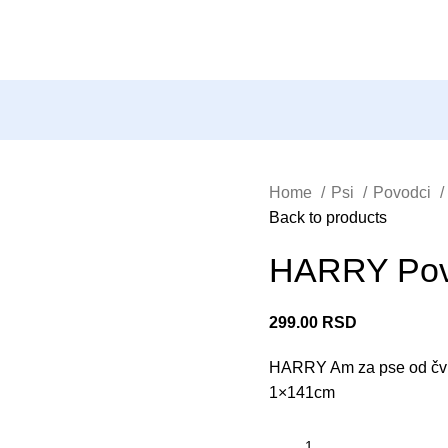
Home
Psi
Povodci
Back to products
HARRY Pov
299.00
RSD
HARRY Am za pse od čvrs
1×141cm