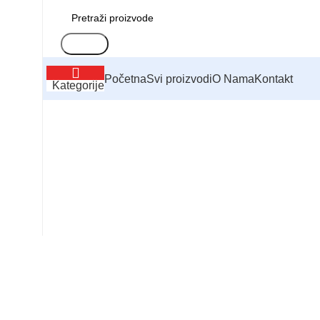
Search
Početna
Svi proizvodi
O Nama
Kontakt
Kategorije
Click to enlarge