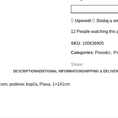
Uporedi
Dodaj u om
12
People watching this 
SKU:
100636905
Categories:
Povodci
,
Ps
Share:
DESCRIPTION
ADDITIONAL INFORMATION
SHIPPING & DELIVE
cem, podesiv, kopča, Plava, 1×141cm