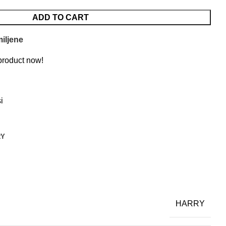
ADD TO CART
iljene
product now!
i
RY
HARRY