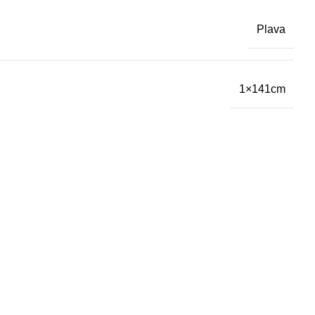
Plava
1×141cm