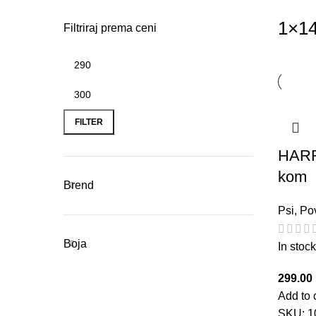
1×1
Filtriraj prema ceni
Min
Max
price
price
FILTER
HARR
kom
Brend
Psi
,
Po
Boja
In stock
299.00
Add to 
SKU:
1