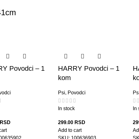
41cm
Y Povodci – 1
HARRY Povodci – 1
H
kom
k
vodci
Psi
,
Povodci
Ps
In stock
In
RSD
299.00
RSD
29
cart
Add to cart
Ad
00635902
SKU:
100636903
S