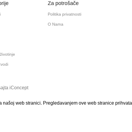
rije
Za potrošače
i
Politika privatnosti
O Nama
životinje
zvodi
ajta iConcept
na našoj web stranici. Pregledavanjem ove web stranice prihvata