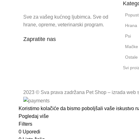
Katego
Popust
Sve za vašeg kućnog ljubimca. Sve od
hrane, opreme, veterinarski program.
Hrana
Psi
Zapratite nas
Mačke
Ostale 
Svi proi
2023 © Sva prava zadržana Pet Shop – izrada web s
Koristimo kolačiće da bismo poboljšali vaše iskustvo 
Pogledaj više
Prihvatam
Filters
0
Uporedi