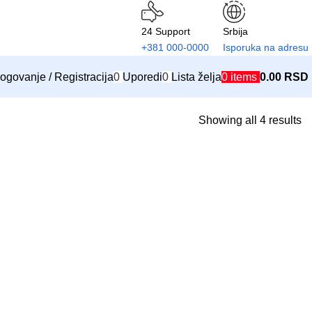
24 Support
Srbija
+381 000-0000
Isporuka na adresu
ogovanje / Registracija
0
Uporedi
0
Lista želja
0
items
0.00
RSD
Showing all 4 results