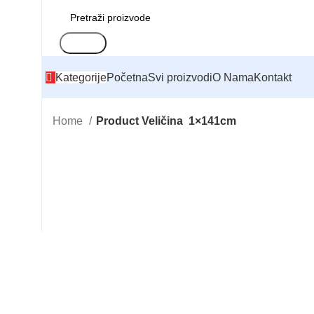
Search
Kategorije
Početna
Svi proizvodi
O Nama
Kontakt
Home
Product Veličina
1×141cm