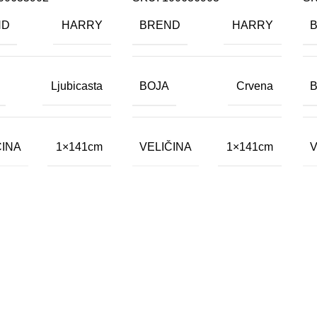
ND
BREND
HARRY
HARRY
BOJA
Ljubicasta
Crvena
ČINA
VELIČINA
V
1×141cm
1×141cm