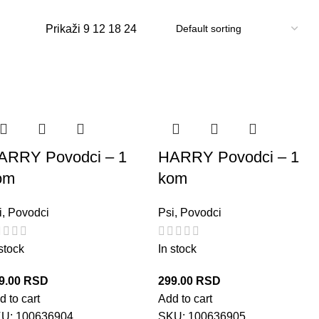
Prikaži
9
12
18
24
ARRY Povodci – 1
HARRY Povodci – 1
om
kom
i
,
Povodci
Psi
,
Povodci
 stock
In stock
9.00
RSD
299.00
RSD
d to cart
Add to cart
KU:
100636904
SKU:
100636905