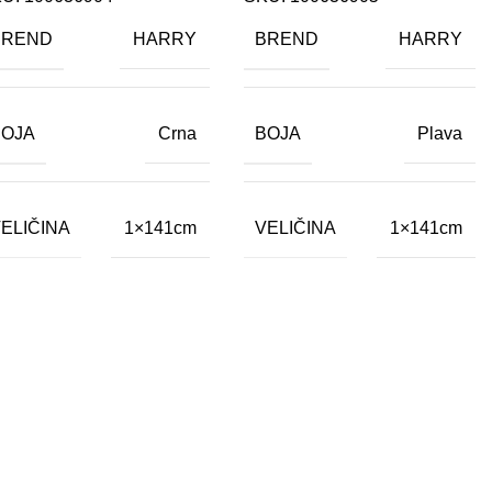
BREND
BREND
HARRY
HARRY
BOJA
BOJA
Crna
Plava
ELIČINA
VELIČINA
1×141cm
1×141cm