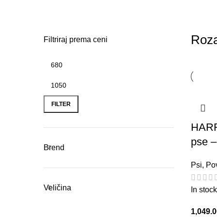
Roz
Filtriraj prema ceni
Min
Max
price
price
FILTER
HARR
pse –
Brend
Psi
,
Po
Veličina
In stock
1,049.