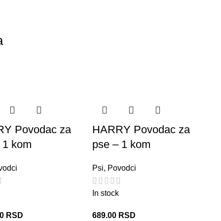
a
Y Povodac za
HARRY Povodac za
 1 kom
pse – 1 kom
vodci
Psi
,
Povodci
In stock
00
RSD
689.00
RSD