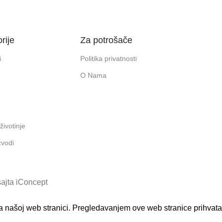
rije
Za potrošače
i
Politika privatnosti
O Nama
životinje
zvodi
ajta iConcept
na našoj web stranici. Pregledavanjem ove web stranice prihvata