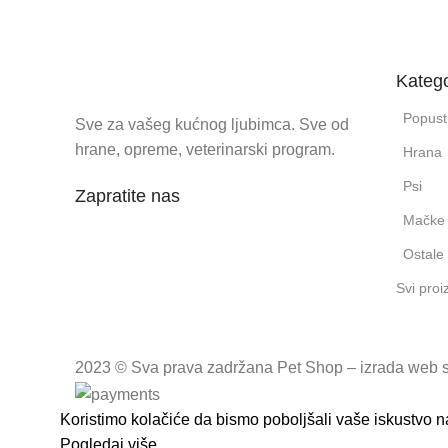
Katego
Popust
Sve za vašeg kućnog ljubimca. Sve od
hrane, opreme, veterinarski program.
Hrana
Psi
Zapratite nas
Mačke
Ostale 
Svi proi
2023 © Sva prava zadržana Pet Shop – izrada web s
Koristimo kolačiće da bismo poboljšali vaše iskustvo 
Pogledaj više
Prihvatam