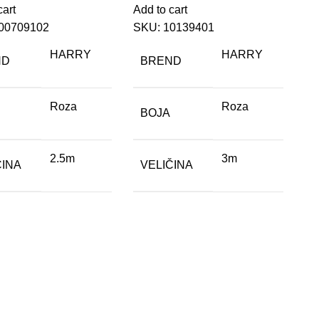
cart
Add to cart
00709102
SKU:
10139401
HARRY
HARRY
ND
BREND
Roza
Roza
BOJA
2.5m
3m
ČINA
VELIČINA