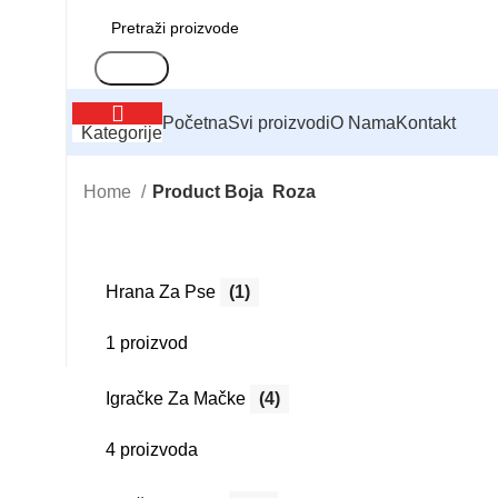
Search
Početna
Svi proizvodi
O Nama
Kontakt
Kategorije
Home
Product Boja
Roza
Hrana Za Pse
(1)
1 proizvod
Igračke Za Mačke
(4)
4 proizvoda