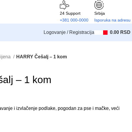
24 Support
Srbija
+381 000-0000
Isporuka na adresu
Logovanje / Registracija
0.00
RSD
ijena
HARRY Češalj – 1 kom
lj – 1 kom
anje i izvlačenje podlake, pogodan za pse i mačke, veći