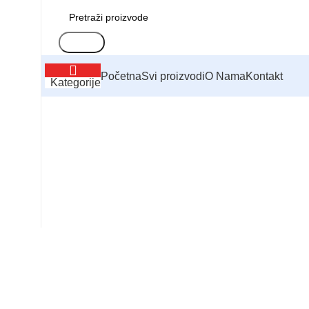
Search
Početna
Svi proizvodi
O Nama
Kontakt
Kategorije
Click to enlarge