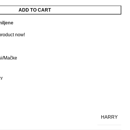
ADD TO CART
iljene
product now!
si/Mačke
RY
HARRY