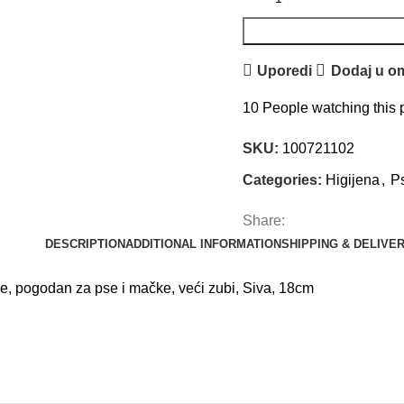
Uporedi
Dodaj u om
10
People watching this 
SKU:
100721102
Categories:
Higijena
,
P
Share:
DESCRIPTION
ADDITIONAL INFORMATION
SHIPPING & DELIVE
e, pogodan za pse i mačke, veći zubi, Siva, 18cm