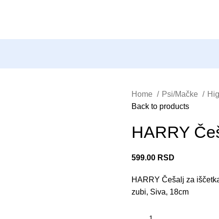
Home
Psi/Mačke
Hig
Back to products
HARRY Češa
599.00
RSD
HARRY Češalj za iščetkav
zubi, Siva, 18cm