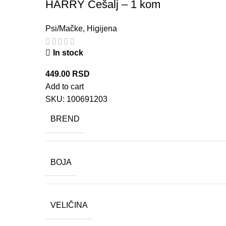
HARRY Češalj – 1 kom
Psi/Mačke
,
Higijena
In stock
449.00
RSD
Add to cart
SKU:
100691203
BREND
BOJA
VELIČINA