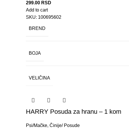
299.00
RSD
Add to cart
SKU:
100695602
BREND
BOJA
VELIČINA
HARRY Posuda za hranu – 1 kom
Psi/Mačke
,
Činije/ Posude