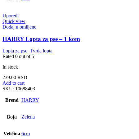
Uporedi
Quick view
Dodaj u omiljene
HARRY Lopta za pse – 1 kom
Lopta za pse
,
Tvrda lopta
Rated
0
out of 5
In stock
239.00
RSD
Add to cart
SKU:
10688403
Brend
HARRY
Boja
Zelena
Veličina
6cm