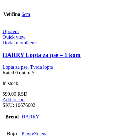
Veličina
6cm
Uporedi
Quick view
Dodaj u omiljene
HARRY Lopta za pse – 1 kom
Lopta za pse
,
Tvrda lopta
Rated
0
out of 5
In stock
599.00
RSD
Add to cart
SKU:
10676602
Brend
HARRY
Boja
Plavo/Zelena