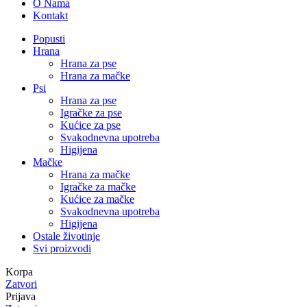
O Nama
Kontakt
Popusti
Hrana
Hrana za pse
Hrana za mačke
Psi
Hrana za pse
Igračke za pse
Kućice za pse
Svakodnevna upotreba
Higijena
Mačke
Hrana za mačke
Igračke za mačke
Kućice za mačke
Svakodnevna upotreba
Higijena
Ostale životinje
Svi proizvodi
Korpa
Zatvori
Prijava