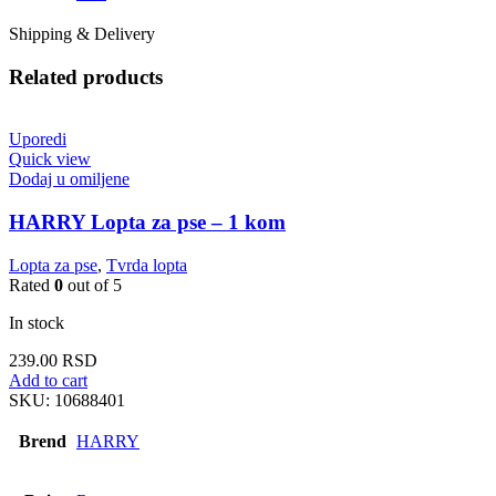
Shipping & Delivery
Related products
Uporedi
Quick view
Dodaj u omiljene
HARRY Lopta za pse – 1 kom
Lopta za pse
,
Tvrda lopta
Rated
0
out of 5
In stock
239.00
RSD
Add to cart
SKU:
10688401
Brend
HARRY