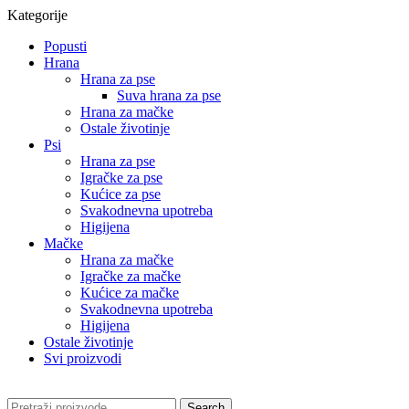
Kategorije
Popusti
Hrana
Hrana za pse
Suva hrana za pse
Hrana za mačke
Ostale životinje
Psi
Hrana za pse
Igračke za pse
Kućice za pse
Svakodnevna upotreba
Higijena
Mačke
Hrana za mačke
Igračke za mačke
Kućice za mačke
Svakodnevna upotreba
Higijena
Ostale životinje
Svi proizvodi
Search