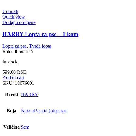
Uporedi
Quick view
Dodaj u omiljene
HARRY Lopta za pse – 1 kom
Lopta za pse
,
Tvrda lopta
Rated
0
out of 5
In stock
599.00
RSD
Add to cart
SKU:
10676601
Brend
HARRY
Boja
Narandžasto/Ljubicasto
Veličina
9cm