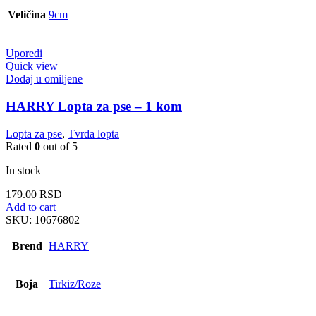
Veličina
9cm
Uporedi
Quick view
Dodaj u omiljene
HARRY Lopta za pse – 1 kom
Lopta za pse
,
Tvrda lopta
Rated
0
out of 5
In stock
179.00
RSD
Add to cart
SKU:
10676802
Brend
HARRY
Boja
Tirkiz/Roze