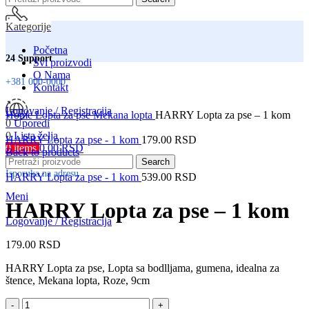
Kategorije
Početna
24 Support
Svi proizvodi
O Nama
+381 000-0000
Kontakt
Click to enlarge
Logovanje / Registracija
Home
Lopta za pse
Mekana lopta
HARRY Lopta za pse – 1 kom
0
Uporedi
0
Lista želja
HARRY Lopta za pse - 1 kom
179.00
RSD
0
items
0.00
RSD
Srbija
Back to products
Search
Isporuka na adresu
HARRY Lopta za pse - 1 kom
539.00
RSD
Meni
HARRY Lopta za pse – 1 kom
Logovanje / Registracija
179.00
RSD
HARRY Lopta za pse, Lopta sa bodlljama, gumena, idealna za
štence, Mekana lopta, Roze, 9cm
HARRY