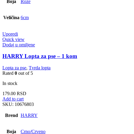
Boja
Roze
Veličina
6cm
Uporedi
Quick view
Dodaj u omiljene
HARRY Lopta za pse – 1 kom
Lopta za pse
,
Tvrda lopta
Rated
0
out of 5
In stock
179.00
RSD
Add to cart
SKU:
10676803
Brend
HARRY
Boja
Crno/Crveno