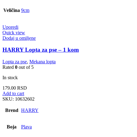
Veličina
9cm
Uporedi
Quick view
Dodaj u omiljene
HARRY Lopta za pse – 1 kom
Lopta za pse
,
Mekana lopta
Rated
0
out of 5
In stock
179.00
RSD
Add to cart
SKU:
10632602
Brend
HARRY
Boja
Plava