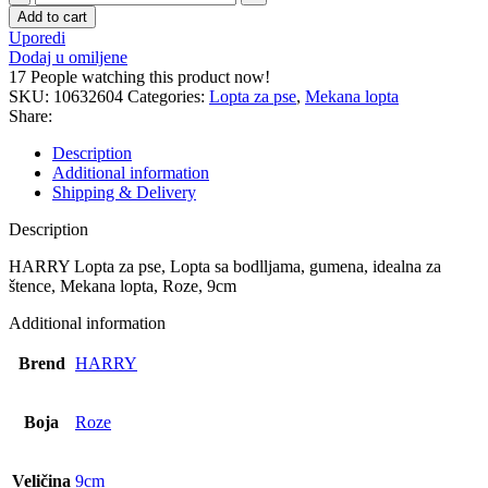
Lopta
Add to cart
za
Uporedi
pse
Dodaj u omiljene
-
17
People watching this product now!
1
SKU:
10632604
Categories:
Lopta za pse
,
Mekana lopta
kom
Share:
quantity
Description
Additional information
Shipping & Delivery
Description
HARRY Lopta za pse, Lopta sa bodlljama, gumena, idealna za
štence, Mekana lopta, Roze, 9cm
Additional information
Brend
HARRY
Boja
Roze
Veličina
9cm