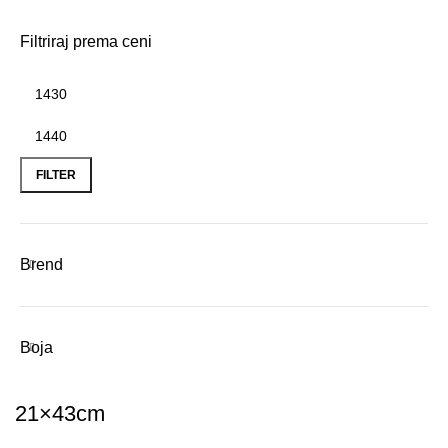
Filtriraj prema ceni
Min
Max
price
price
FILTER
Brend
Boja
21×43cm