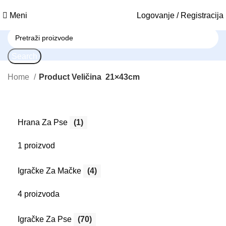
Meni
Logovanje / Registracija
Search
Home
Product Veličina
21×43cm
Hrana Za Pse
(1)
1 proizvod
Igračke Za Mačke
(4)
4 proizvoda
Igračke Za Pse
(70)