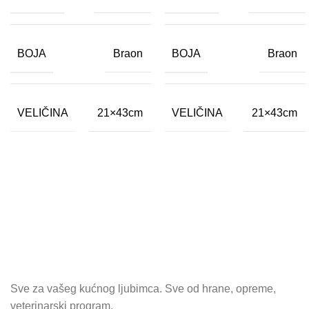
BOJA
BOJA
Braon
Braon
VELIČINA
VELIČINA
21×43cm
21×43cm
Sve za vašeg kućnog ljubimca. Sve od hrane, opreme,
veterinarski program.