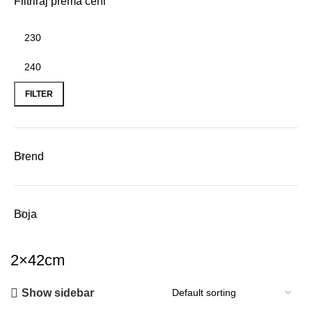
Filtriraj prema ceni
Min
Max
price
price
FILTER
Brend
Boja
2×42cm
Show sidebar