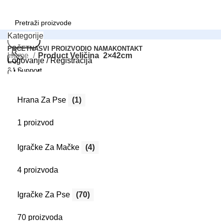
Kategorije
Search
POČETNA
SVI PROIZVODI
O NAMA
KONTAKT
Home
Product Veličina
2×42cm
Logovanje / Registracija
24 Support
0
Uporedi
+381 000-0000
0
Lista želja
0
items
0.00
RSD
Hrana Za Pse
(1)
Srbija
Isporuka na adresu
1 proizvod
Search
Meni
Igračke Za Mačke
(4)
Logovanje / Registracija
4 proizvoda
Igračke Za Pse
(70)
70 proizvoda