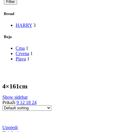
Filter
Brend
HARRY
3
Boja
Crna
1
Crvena
1
Plava
1
4×161cm
Show sidebar
Prikaži
9
12
18
24
Uporedi