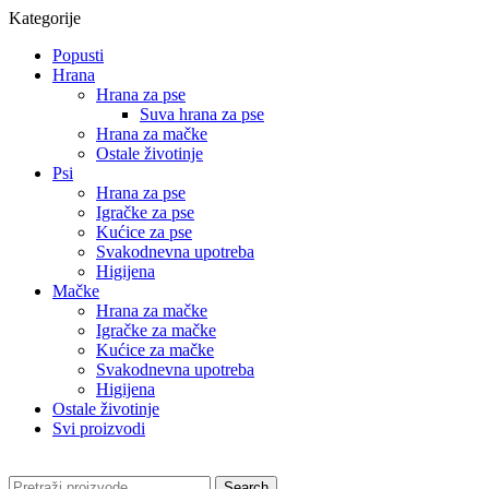
Kategorije
Popusti
Hrana
Hrana za pse
Suva hrana za pse
Hrana za mačke
Ostale životinje
Psi
Hrana za pse
Igračke za pse
Kućice za pse
Svakodnevna upotreba
Higijena
Mačke
Hrana za mačke
Igračke za mačke
Kućice za mačke
Svakodnevna upotreba
Higijena
Ostale životinje
Svi proizvodi
Search