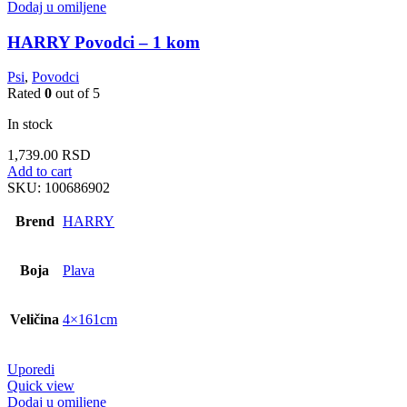
Dodaj u omiljene
HARRY Povodci – 1 kom
Psi
,
Povodci
Rated
0
out of 5
In stock
1,739.00
RSD
Add to cart
SKU:
100686902
Brend
HARRY
Boja
Plava
Veličina
4×161cm
Uporedi
Quick view
Dodaj u omiljene