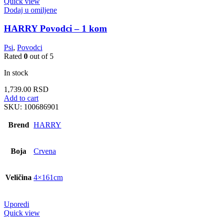
Quick view
Dodaj u omiljene
HARRY Povodci – 1 kom
Psi
,
Povodci
Rated
0
out of 5
In stock
1,739.00
RSD
Add to cart
SKU:
100686901
Brend
HARRY
Boja
Crvena
Veličina
4×161cm
Uporedi
Quick view