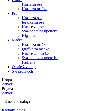
Hrana za pse
Hrana za mačke
Psi
Hrana za pse
Igračke za pse
Kućice za pse
Svakodnevna upotreba
Higijena
Mačke
Hrana za mačke
Igračke za mačke
Kućice za mačke
Svakodnevna upotreba
Higijena
Ostale životinje
Svi proizvodi
Korpa
Zatvori
Prijava
Zatvori
Još nemate nalog?
Kreirajte nalog