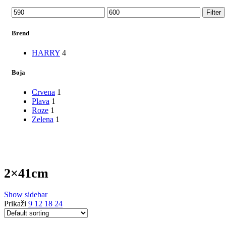
Min
Max
Filter
price
price
Brend
HARRY
4
Boja
Crvena
1
Plava
1
Roze
1
Zelena
1
2×41cm
Show sidebar
Prikaži
9
12
18
24