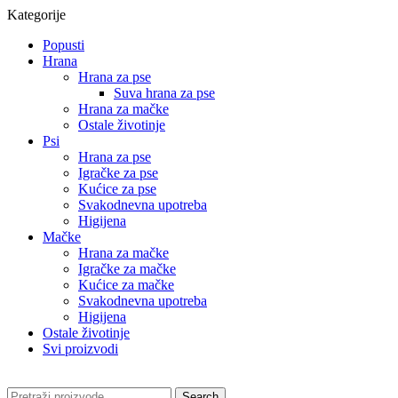
Kategorije
Popusti
Hrana
Hrana za pse
Suva hrana za pse
Hrana za mačke
Ostale životinje
Psi
Hrana za pse
Igračke za pse
Kućice za pse
Svakodnevna upotreba
Higijena
Mačke
Hrana za mačke
Igračke za mačke
Kućice za mačke
Svakodnevna upotreba
Higijena
Ostale životinje
Svi proizvodi
Search