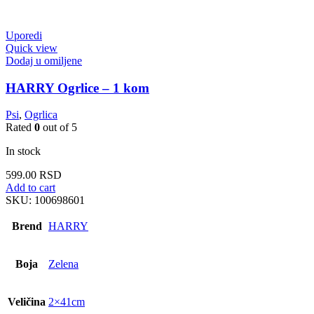
Uporedi
Quick view
Dodaj u omiljene
HARRY Ogrlice – 1 kom
Psi
,
Ogrlica
Rated
0
out of 5
In stock
599.00
RSD
Add to cart
SKU:
100698601
Brend
HARRY
Boja
Zelena
Veličina
2×41cm