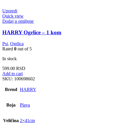
Uporedi
Quick view
Dodaj u omiljene
HARRY Ogrlice – 1 kom
Psi
,
Ogrlica
Rated
0
out of 5
In stock
599.00
RSD
Add to cart
SKU:
100698602
Brend
HARRY
Boja
Plava
Veličina
2×41cm