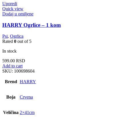
Uporedi
Quick view
Dodaj u omiljene
HARRY Ogrlice – 1 kom
Psi
,
Ogrlica
Rated
0
out of 5
In stock
599.00
RSD
Add to cart
SKU:
100698604
Brend
HARRY
Boja
Crvena
Veličina
2×41cm