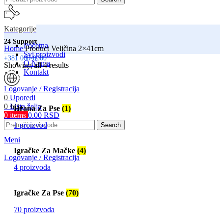
Kategorije
24 Support
Početna
Home
Product Veličina
2×41cm
Svi proizvodi
+381 000-0000
O Nama
Showing all 4 results
Kontakt
Logovanje / Registracija
0
Uporedi
0
Lista želja
Srbija
Hrana Za Pse
(1)
0
items
0.00
RSD
Isporuka na adresu
1 proizvod
Search
Meni
Igračke Za Mačke
(4)
Logovanje / Registracija
4 proizvoda
Igračke Za Pse
(70)
70 proizvoda