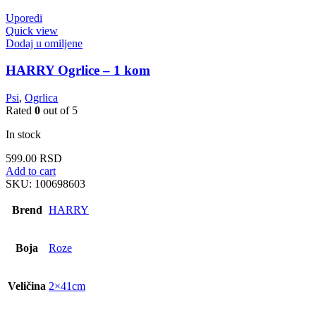
Uporedi
Quick view
Dodaj u omiljene
HARRY Ogrlice – 1 kom
Psi
,
Ogrlica
Rated
0
out of 5
In stock
599.00
RSD
Add to cart
SKU:
100698603
Brend
HARRY
Boja
Roze
Veličina
2×41cm